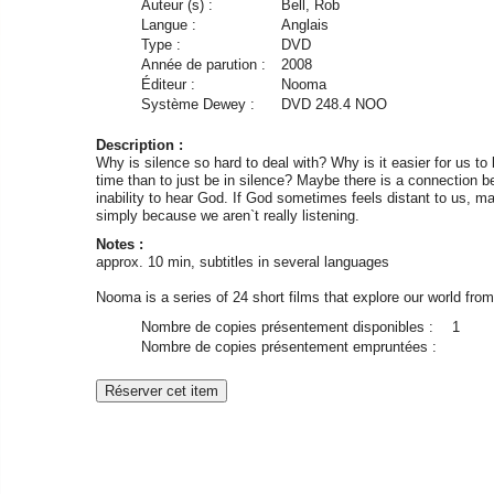
Auteur (s) :
Bell, Rob
Langue :
Anglais
Type :
DVD
Année de parution :
2008
Éditeur :
Nooma
Système Dewey :
DVD 248.4 NOO
Description :
Why is silence so hard to deal with? Why is it easier for us to li
time than to just be in silence? Maybe there is a connection b
inability to hear God. If God sometimes feels distant to us, ma
simply because we aren`t really listening.
Notes :
approx. 10 min, subtitles in several languages
Nooma is a series of 24 short films that explore our world fro
Nombre de copies présentement disponibles :
1
Nombre de copies présentement empruntées :