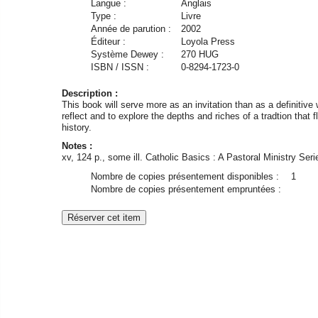
Langue :
Anglais
Type :
Livre
Année de parution :
2002
Éditeur :
Loyola Press
Système Dewey :
270 HUG
ISBN / ISSN :
0-8294-1723-0
Description :
This book will serve more as an invitation than as a definitive 
reflect and to explore the depths and riches of a tradtion tha
history.
Notes :
xv, 124 p., some ill. Catholic Basics : A Pastoral Ministry Seri
Nombre de copies présentement disponibles :
1
Nombre de copies présentement empruntées :