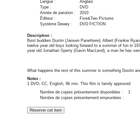
Langue :
Anglais
Type :
DVD
Année de parution :
2010
Éditeur :
Five&Two Pictures
Système Dewey :
DVD FICTION
Description :
Best buddies Dustin (Jansen Panettiere), Albert (Frankie Rya
twelve year old boys looking forward to a summer of fun in 1
year old Jonathan Sperry (Gavin MacLeod), a man he has seen
What happens the rest of this summer is something Dustin and h
Notes :
1 DVD, CC, English, 96 min. This film is family approved.
Nombre de copies présentement disponibles :
1
Nombre de copies présentement empruntées :